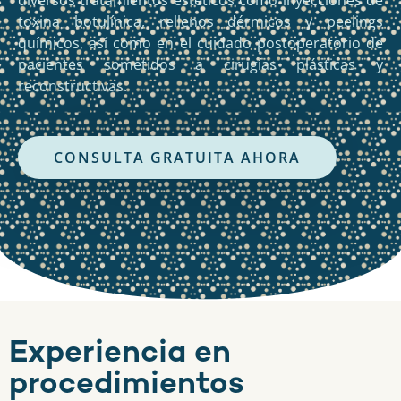
diversos tratamientos estéticos como inyecciones de
toxina botulínica, rellenos dérmicos y peelings
químicos, así como en el cuidado postoperatorio de
pacientes sometidos a cirugías plásticas y
reconstructivas.
C
O
N
S
U
L
T
A
G
R
A
T
U
I
T
A
A
H
O
R
A
Experiencia en
procedimientos