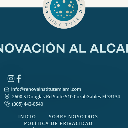
OVACIÓN AL ALCA
i
n
f
o
@
r
e
n
o
v
a
i
n
s
t
i
t
u
t
e
m
i
a
m
i
.
c
o
m
2
6
0
0
S
D
o
u
g
l
a
s
R
d
S
u
i
t
e
5
1
0
C
o
r
a
l
G
a
b
l
e
s
F
l
3
3
1
3
4
(
3
0
5
)
4
4
3
-
0
5
4
0
INICIO
SOBRE NOSOTROS
POLÍTICA DE PRIVACIDAD