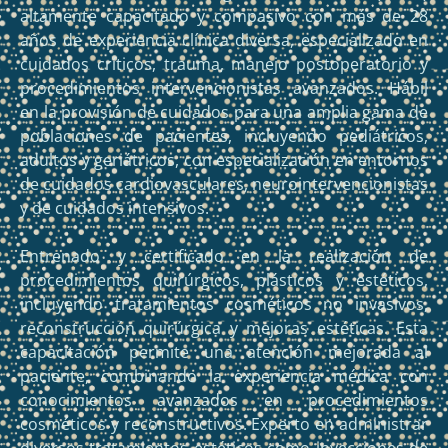
altamente capacitado y compasivo con más de 28
años de experiencia clínica diversa, especializado en
cuidados críticos, trauma, manejo postoperatorio y
procedimientos intervencionistas avanzados. Hábil
en la provisión de cuidados para una amplia gama de
poblaciones de pacientes, incluyendo pediátricos,
adultos y geriátricos, con especialización en entornos
de cuidados cardiovasculares, neurointervencionistas
y de cuidados intensivos.
Entrenado y certificado en la realización de
procedimientos quirúrgicos, plásticos y estéticos,
incluyendo tratamientos cosméticos no invasivos,
reconstrucción quirúrgica y mejoras estéticas. Esta
capacitación permite una atención mejorada al
paciente, combinando la experiencia médica con
conocimientos avanzados en procedimientos
cosméticos y reconstructivos. Experto en administrar