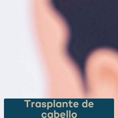
T
r
a
s
p
l
a
n
t
e
d
e
c
a
b
e
l
l
o