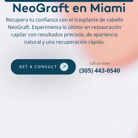
N
e
o
G
r
a
f
t
e
n
M
i
a
m
i
Recupera tu confianza con el trasplante de cabello
NeoGraft. Experimenta lo último en restauración
capilar con resultados precisos, de apariencia
natural y una recuperación rápida.
call us now
G
E
T
A
C
O
N
S
U
L
T
(305) 443-0540